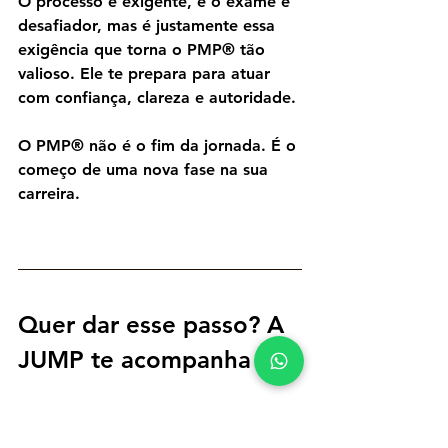
O processo é exigente, e o exame é 
desafiador, mas é justamente essa 
exigência que torna o PMP® tão 
valioso. Ele te prepara para atuar 
com confiança, clareza e autoridade.
O PMP® não é o fim da jornada. É o 
começo de uma nova fase na sua 
carreira.
Quer dar esse passo? A 
JUMP te acompanha
Se você decidiu que está na hora de 
conquistar sua certificação PMP®, a 