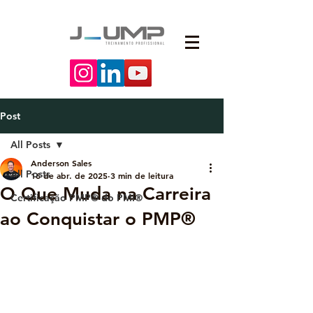
Post
All Posts
Anderson Sales
All Posts
16 de abr. de 2025
3 min de leitura
O Que Muda na Carreira
Certificação PMP® do PMI®
ao Conquistar o PMP®