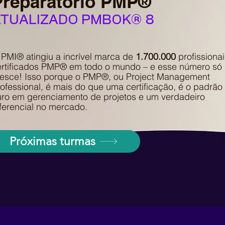
Preparatório PMP®
ATUALIZADO PMBOK® 8
PMI® atingiu a incrível marca de
1.700.000
profissionai
ertificados PMP® em todo o mundo – e esse número só
resce! Isso porque o PMP®, ou Project Management
ofessional, é mais do que uma certificação, é o padrão
uro em gerenciamento de projetos e um verdadeiro
ferencial no mercado.
Próximas turmas