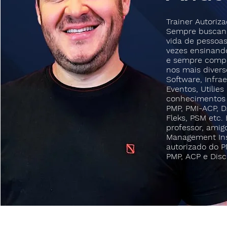
Trainer Autori
Sempre buscand
vida de pessoas
vezes ensinand
e sempre compa
nos mais divers
Software, Infrae
Eventos, Utilies
conhecimentos 
PMP, PMI-ACP, 
Fleks, PSM etc
professor, amig
Management Inst
autorizado do P
PMP, ACP e Disci