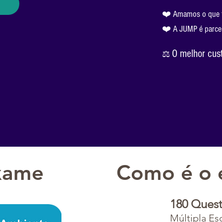
❤️ Amamos o que f
❤️ A JUMP é parcei
O melhor cust
⚖️
xame
Como é o
180 Ques
Múltipla Es