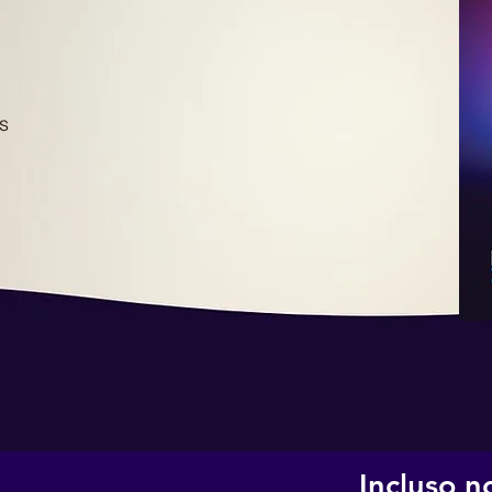
s
Incluso n