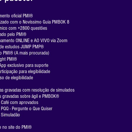
mento oficial PMI®
lizado com o Novíssimo Guia PMBOK 8
ônico com +2800 questões
zado pelo PMI®
inamento ONLINE e AO VIVO via Zoom
 de estudos JUMP PMP®
 do PMI® (A mais procurada)
ight PMI®
pp exclusivo para suporte
rticipação para elegibilidade
o de elegibilidade
as gravadas com resolução de simulados
s gravadas sobre ágil e PMBOK®
 Café com aprovados
PQQ - Pergunte o Que Quiser
 Simuladão
o no site do PMI®