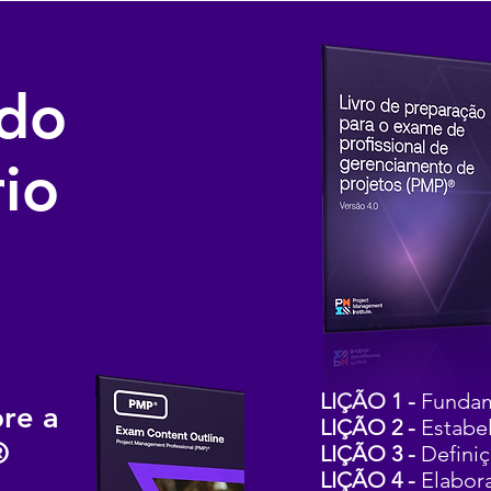
do
io
LIÇÃO 1 -
Fundam
bre a
LIÇÃO 2 -
Estabe
®
LIÇÃO 3 -
Definiç
LIÇÃO 4 -
Elabora