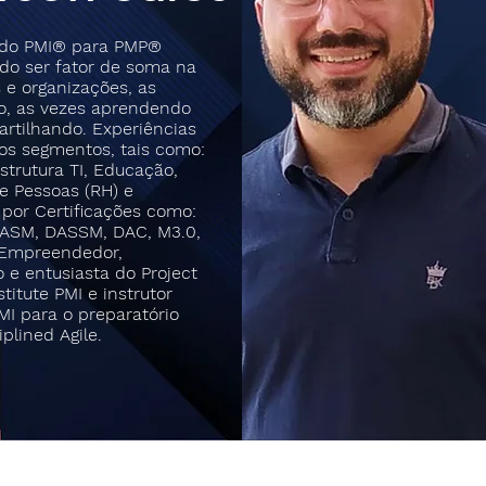
zado PMI® para PMP®
o ser fator de soma na
 e organizações, as
o, as vezes aprendendo
rtilhando. Experiências
os segmentos, tais como:
strutura TI, Educação,
 e Pessoas (RH) e
por Certificações como:
DASM, DASSM, DAC, M3.0,
. Empreendedor,
o e entusiasta do Project
itute PMI e instrutor
MI para o preparatório
plined Agile.