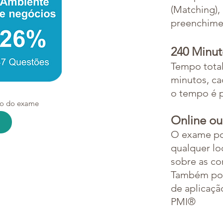
(Matching),
preenchime
240 Minut
Tempo total
minutos, ca
o tempo é p
do do exame
Online ou
O exame pod
qualquer lo
sobre as c
Também pod
de aplicaç
PMI®