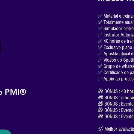
✅ Material e treina
✅ Totalmente atua
✅ Simulador eletr
✅ Instrutor Autori
✅ 40 horas de tre
✅ Exclusivo plano
✅ Apostila oficial
✅ Vídeos do Spotl
✅ Grupo de whatsA
✅ Certificado de pa
✅ Apoio ao process
do PMI®
🎁 BÔNUS : 40 hor
🎁 BÔNUS : 5 hora
🎁 BÔNUS : Evento
🎁 BÔNUS : Evento 
🎁 BÔNUS : Evento
🥇 Melhor avaliaçã