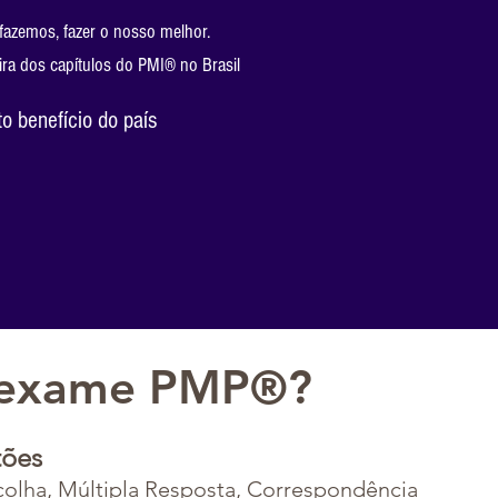
azemos, fazer o nosso melhor.
ra dos capítulos do PMI® no Brasil
o benefício do país
 exame PMP®?
tões
colha, Múltipla Resposta, Correspondência