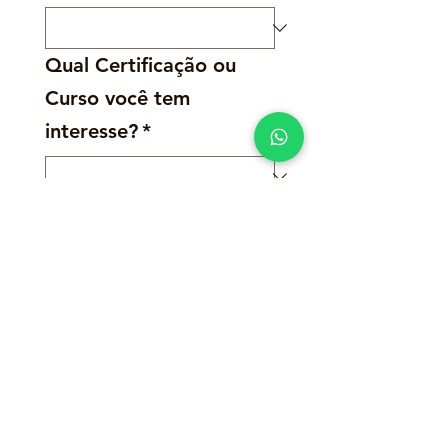
Qual Certificação ou
Curso você tem
interesse?
*
Mais detalhes
Autorizo o uso dos meus 
dados para o contato da 
JUMP.
*
Enviar