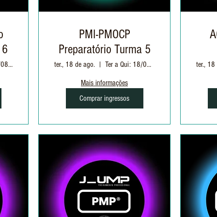
o
PMI-PMOCP
A
 6
Preparatório Turma 5
Ter e Qui: 11/08 à 03/09 | 19h as 22h30
ter., 18 de ago.
Ter a Qui: 18/08 à 08/09 | 19h às 22h30
ter., 18
Mais informações
Comprar ingressos