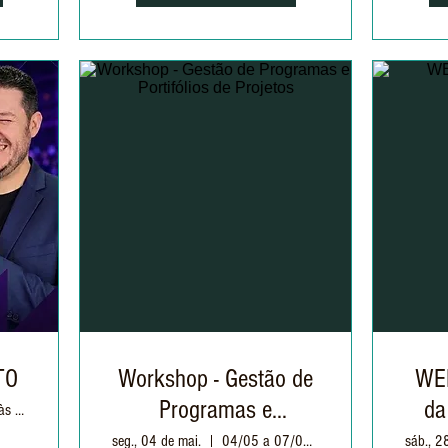
TO
Workshop - Gestão de
WEB
Programas e
da
Terça: 02/06 às 20h
Portifólios de Projetos
seg., 04 de mai.
04/05 a 07/05 - 19h às 22h
sáb., 2