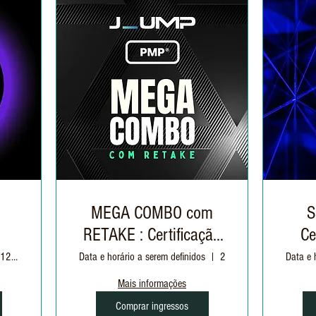
o
MEGA COMBO com
S
RETAKE : Certificação
Ce
PMP®
Variados: 01/12 à 16/12 | 19h às 22h30
Data e horário a serem definidos
2 (Duas) tentativas
Data e 
Mais informações
Comprar ingressos