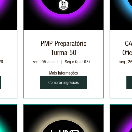
o
PMP Preparatório
CA
Turma 50
Ofi
Ter e Quin: 01/09 à 01/10 | 19h às 22h30
seg., 05 de out.
Seg e Qua: 05/10 à 11/11 | 19h às 22h30
seg., 2
Mais informações
Comprar ingressos