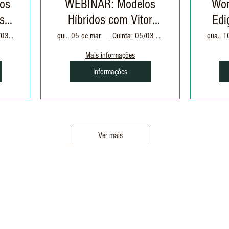
os
WEBINAR: Modelos
Wor
s:
Híbridos com Vitor
Edi
Massari
Sábado: 21/03 às 09h
qui., 05 de mar.
Quinta: 05/03 às 20h
qua., 1
 do
Mais informações
 em
Informações
Ver mais