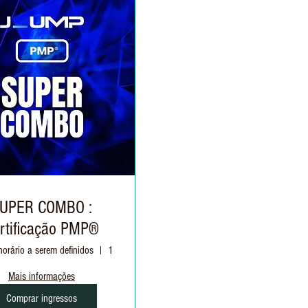
UPER COMBO :
rtificação PMP®
horário a serem definidos
1 (Uma) tentativa
Mais informações
Comprar ingressos