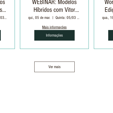
os
WEBINAR: Modelos
Wor
s:
Híbridos com Vitor
Edi
Massari
Sábado: 21/03 às 09h
qui., 05 de mar.
Quinta: 05/03 às 20h
qua., 1
 do
Mais informações
 em
Informações
Ver mais