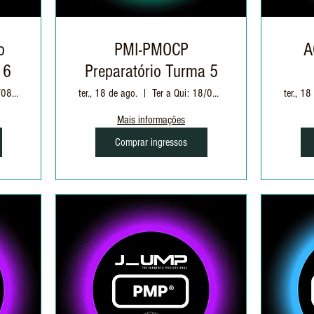
o
PMI-PMOCP
A
 6
Preparatório Turma 5
Ter e Qui: 11/08 à 03/09 | 19h as 22h30
ter., 18 de ago.
Ter a Qui: 18/08 à 08/09 | 19h às 22h30
ter., 18
Mais informações
Comprar ingressos