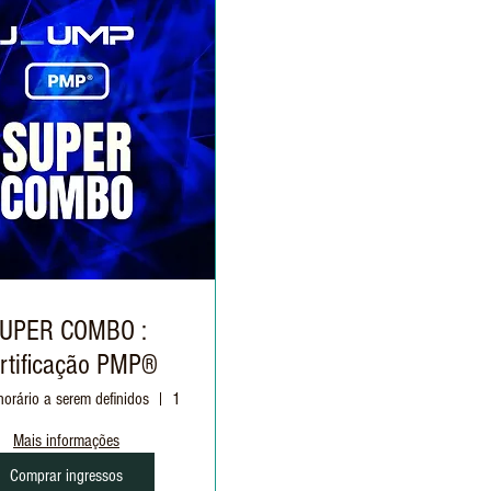
UPER COMBO :
rtificação PMP®
horário a serem definidos
1 (Uma) tentativa
Mais informações
Comprar ingressos