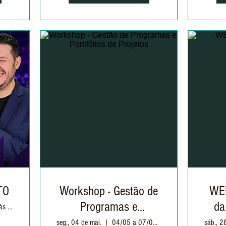
TO
Workshop - Gestão de
WEB
Programas e
da
Terça: 02/06 às 20h
Portifólios de Projetos
seg., 04 de mai.
04/05 a 07/05 - 19h às 22h
sáb., 2