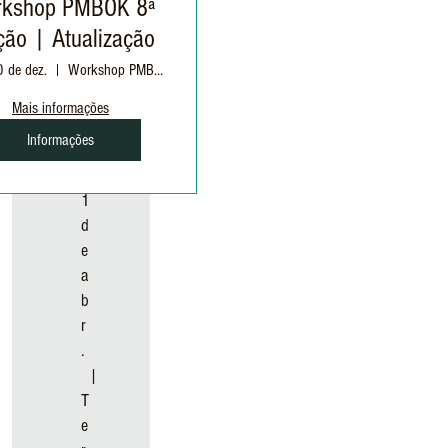
kshop PMBOK 8ª
ção | Atualização
t
0 de dez.
Workshop PMBOK8 : 10 e 11/12 | 19h as 22h30
e
r
Mais informações
.
Informações
,
0
1
d
e
a
b
r
.
  |  
T
e