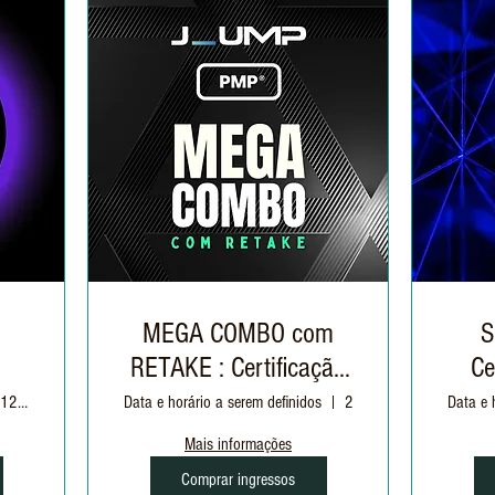
o
MEGA COMBO com
S
RETAKE : Certificação
Ce
PMP®
Variados: 01/12 à 16/12 | 19h às 22h30
Data e horário a serem definidos
2 (Duas) tentativas
Data e 
Mais informações
Comprar ingressos