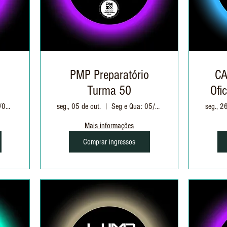
o
PMP Preparatório
CA
Turma 50
Ofi
Ter e Quin: 01/09 à 01/10 | 19h às 22h30
seg., 05 de out.
Seg e Qua: 05/10 à 11/11 | 19h às 22h30
seg., 2
Mais informações
Comprar ingressos