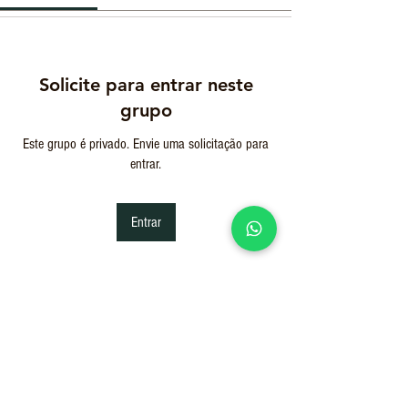
Solicite para entrar neste
grupo
Este grupo é privado. Envie uma solicitação para
entrar.
Entrar
Informações
Bem-vindo as aulas gravadas do Preparatório
PMP® LEMBRAMOS q
...
Leia Mais