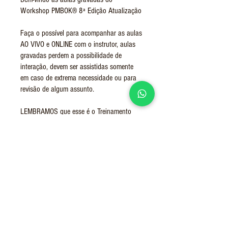
Workshop PMBOK® 8ª Edição Atualização
Faça o possível para acompanhar as aulas
AO VIVO e ONLINE com o instrutor, aulas
gravadas perdem a possibilidade de
interação, devem ser assistidas somente
em caso de extrema necessidade ou para
revisão de algum assunto.
LEMBRAMOS que esse é o Treinamento
Oficial do PMI Project Management Institute
Conteúdo interno para alunos devidamente
inscritos PROIBIDO CÓPIAS PROIBIDO
COMPARTILHAMENTO com terceiros, sob
as diretrizes do código de ética do PMI®.
Entrar