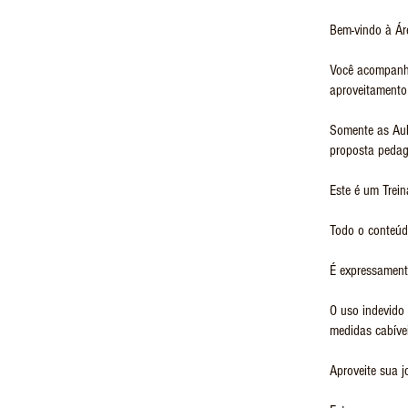
Bem-vindo à Ár
Você acompanhar
aproveitamento
Somente as Aul
proposta pedag
Este é um Trein
Todo o conteúdo
É expressamente
O uso indevido 
medidas cabívei
Aproveite sua 