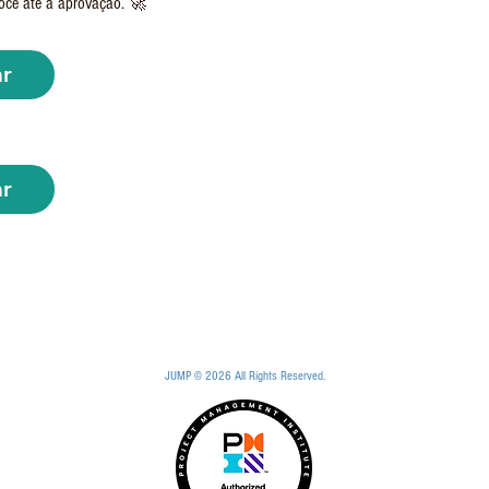
cê até a aprovação. 🚀
ar
ar
JUMP © 2026 All Rights Reserved.