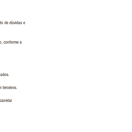
to de dúvidas e
o, conforme a
lados.
 terceiros.
carretar