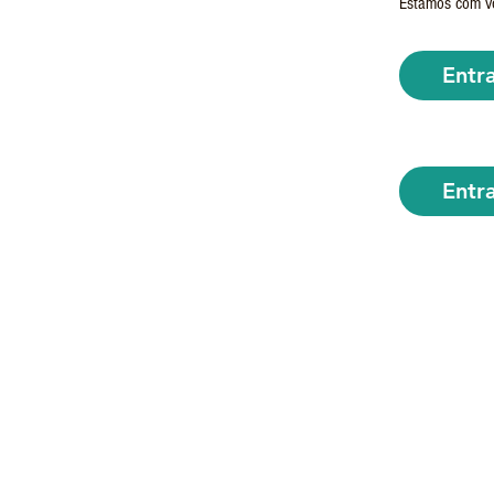
Estamos com vo
Entr
Entr